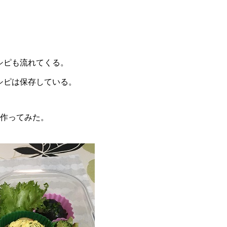
シピも流れてくる。
シピは保存している。
品作ってみた。