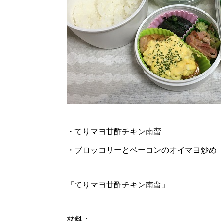
・てりマヨ甘酢チキン南蛮
・ブロッコリーとベーコンのオイマヨ炒め
「てりマヨ甘酢チキン南蛮」
材料：