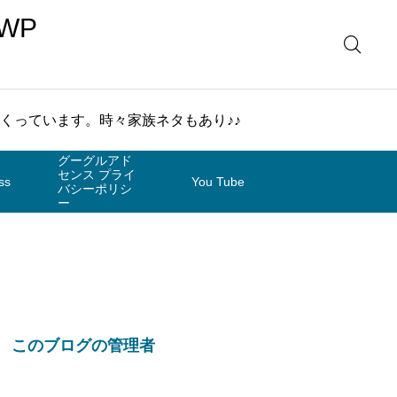
WP
まくっています。時々家族ネタもあり♪♪
グーグルアド
センス プライ
ss
You Tube
バシーポリシ
ー
このブログの管理者