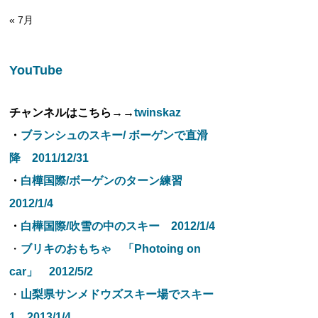
« 7月
YouTube
チャンネルはこちら→→
twinskaz
・
ブランシュのスキー/ ボーゲンで直滑
降 2011/12/31
・
白樺国際/ボーゲンのターン練習
2012/1/4
・
白樺国際/吹雪の中のスキー 2012/1/4
・
ブリキのおもちゃ 「Photoing on
car」 2012/5/2
・
山梨県サンメドウズスキー場でスキー
1 2013/1/4