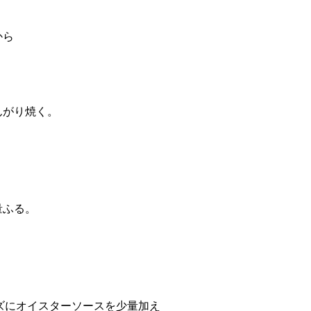
から
んがり焼く。
量ふる。
」
ズにオイスターソースを少量加え