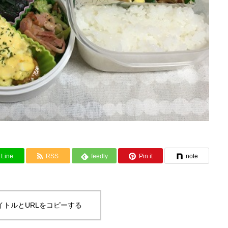
Line
RSS
feedly
Pin it
note
イトルとURLをコピーする