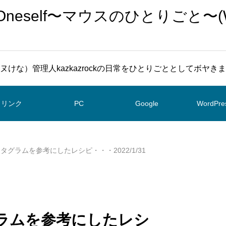
To Oneself〜マウスのひとりごと〜(
ヌけな）管理人kazkazrockの日常をひとりごととしてボヤき
リンク
PC
Google
WordPre
ンスタグラムを参考にしたレシピ・・・2022/1/31
タグラムを参考にしたレシ