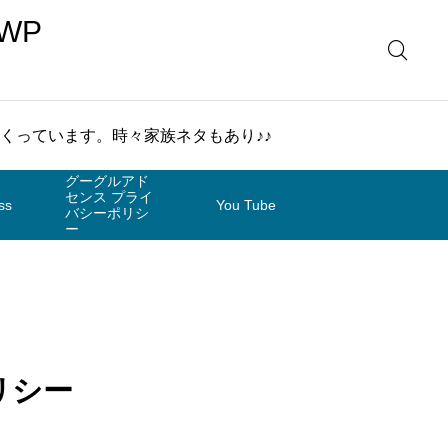
WP
まくっています。時々家族ネタもあり♪♪
グーグルアド
センス プライ
ss
You Tube
バシーポリシ
ー
リシー