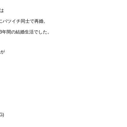
は
1年にバツイチ同士で再婚。
13年間の結婚生活でした。
すが
)