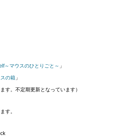
Oneself～マウスのひとりごと～
」
トスの箱
」
ります。不定期更新となっています）
します。
ck