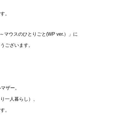
です。
elf～マウスのひとりごと(WP ver.）」に
とうございます。
ルマザー。
なり一人暮らし）、
ます。