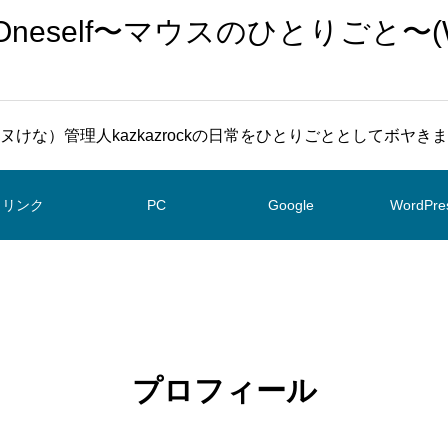
To Oneself〜マウスのひとりごと〜(
ヌけな）管理人kazkazrockの日常をひとりごととしてボヤき
リンク
PC
Google
WordPre
プロフィール