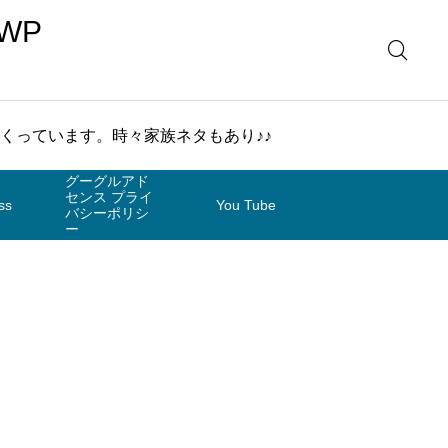
WP
まくっています。時々家族ネタもあり♪♪
グーグルアド
センス プライ
ss
You Tube
バシーポリシ
ー