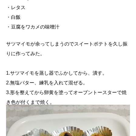
・レタス
・白飯
・豆腐をワカメの味噌汁
サツマイモが余ってしまうのでスイートポテトを久し振
りに作ってみた。
1.サツマイモを蒸し器でふかしてから、潰す。
2.無塩バター、練乳を入れて混ぜる。
3.形を整えてから卵黄を塗ってオーブントースターで焼
き色が付くまで焼く。