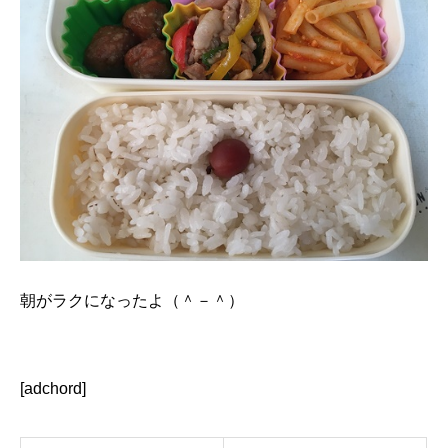
朝がラクになったよ（＾－＾）
[adchord]