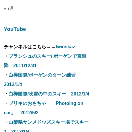
« 7月
YouTube
チャンネルはこちら→→
twinskaz
・
ブランシュのスキー/ ボーゲンで直滑
降 2011/12/31
・
白樺国際/ボーゲンのターン練習
2012/1/4
・
白樺国際/吹雪の中のスキー 2012/1/4
・
ブリキのおもちゃ 「Photoing on
car」 2012/5/2
・
山梨県サンメドウズスキー場でスキー
1 2013/1/4