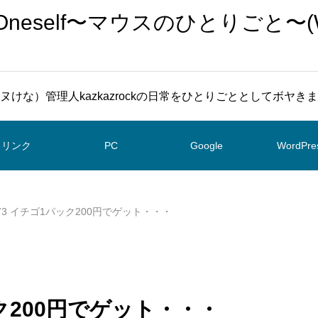
To Oneself〜マウスのひとりごと〜(
ヌけな）管理人kazkazrockの日常をひとりごととしてボヤき
リンク
PC
Google
WordPre
973 イチゴ1パック200円でゲット・・・
ック200円でゲット・・・