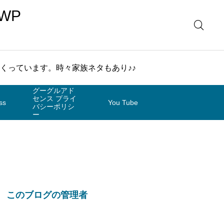
WP
まくっています。時々家族ネタもあり♪♪
グーグルアド
センス プライ
ss
You Tube
バシーポリシ
ー
このブログの管理者