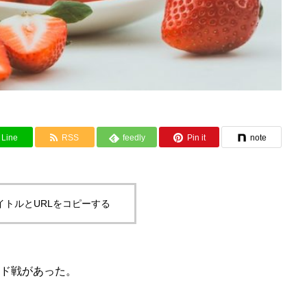
Line
RSS
feedly
Pin it
note
イトルとURLをコピーする
ード戦があった。