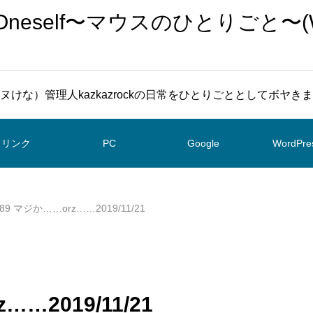
To Oneself〜マウスのひとりごと〜(
ヌけな）管理人kazkazrockの日常をひとりごととしてボヤき
リンク
PC
Google
WordPre
489 マジか……orz……2019/11/21
……2019/11/21