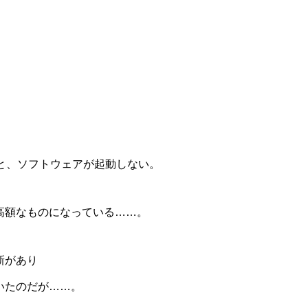
。
と、ソフトウェアが起動しない。
高額なものになっている……。
新があり
いたのだが……。