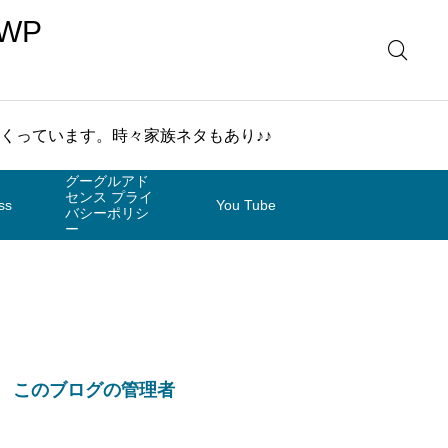
WP
まくっています。時々家族ネタもあり♪♪
グーグルアド
センス プライ
ss
You Tube
バシーポリシ
ー
このブログの管理者