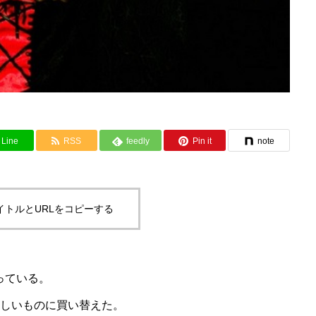
Line
RSS
feedly
Pin it
note
イトルとURLをコピーする
っている。
新しいものに買い替えた。