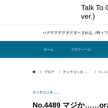
Talk 
ver.)
♪♪グデグデグダグダヘタれな（時々フ
ホーム
プロフィール
ブログ
ナンテコッタ……
No.4
ナンテコッタ……
No.4489 マジか……orz