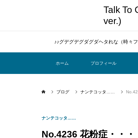
Talk 
ver.)
♪♪グデグデグダグダヘタれな（時々フ
ホーム
プロフィール
ブログ
ナンテコッタ……
No.
ナンテコッタ……
No.4236 花粉症・・