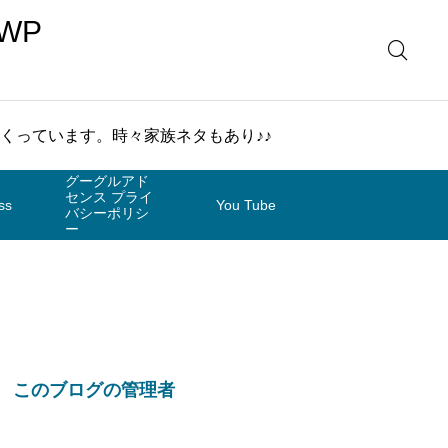
WP
まくっています。時々家族ネタもあり♪♪
グーグルアド
センス プライ
ss
You Tube
バシーポリシ
ー
このブログの管理者