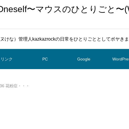
To Oneself〜マウスのひとりごと〜(
ヌけな）管理人kazkazrockの日常をひとりごととしてボヤき
リンク
PC
Google
WordPre
4236 花粉症・・・
・