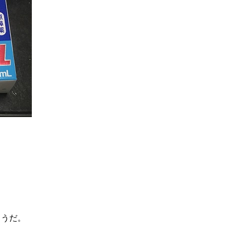
。
∨を
ようだ。