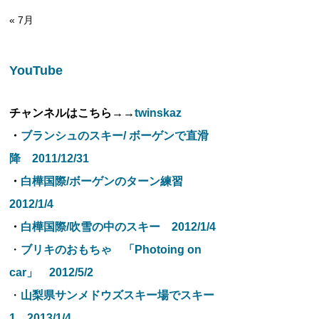
« 7月
YouTube
チャンネルはこちら→→
twinskaz
・
ブランシュのスキー/ ボーゲンで直滑
降 2011/12/31
・
白樺国際/ボーゲンのターン練習
2012/1/4
・
白樺国際/吹雪の中のスキー 2012/1/4
・
ブリキのおもちゃ 「Photoing on
car」 2012/5/2
・
山梨県サンメドウズスキー場でスキー
1 2013/1/4