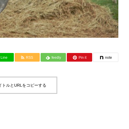
Line
RSS
feedly
Pin it
note
イトルとURLをコピーする