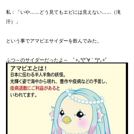
私：「いや……どう見てもエビには見えない……（滝
汗）」
という事でアマビエサイダーを飲んでみた。
ふつ～のサイダーだったよ～ ﾟ+｡*(*´∀｀*)*｡+ﾟ