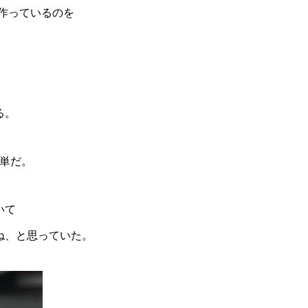
作っているのを
る。
簡単だ。
∨を
いて
ね、と思っていた。