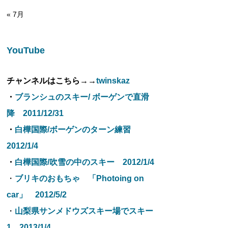
« 7月
YouTube
チャンネルはこちら→→
twinskaz
・
ブランシュのスキー/ ボーゲンで直滑
降 2011/12/31
・
白樺国際/ボーゲンのターン練習
2012/1/4
・
白樺国際/吹雪の中のスキー 2012/1/4
・
ブリキのおもちゃ 「Photoing on
car」 2012/5/2
・
山梨県サンメドウズスキー場でスキー
1 2013/1/4