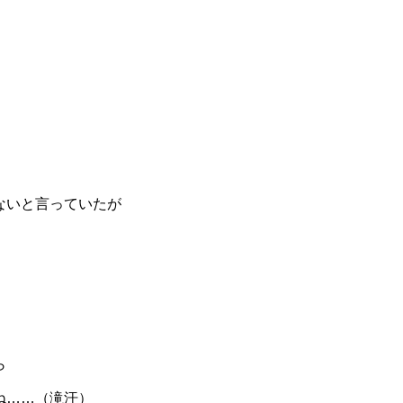
ないと言っていたが
ら
ね……（滝汗）