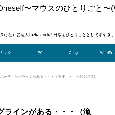
To Oneself〜マウスのひとりごと〜(
ヌけな）管理人kazkazrockの日常をひとりごととしてボヤき
リンク
PC
Google
WordPre
53 パーティングラインがある・・・（滝汗）・・・2020/8/11
ィングラインがある・・・（滝