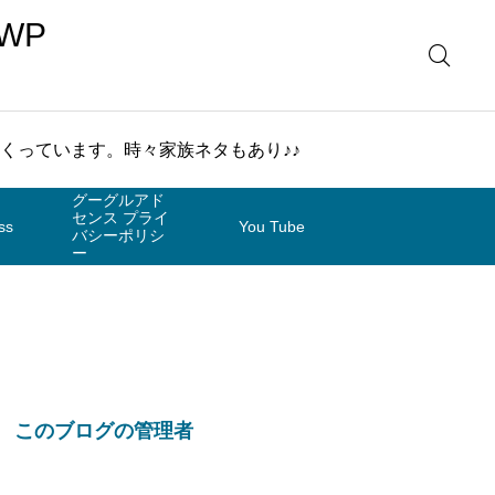
WP
まくっています。時々家族ネタもあり♪♪
グーグルアド
センス プライ
ss
You Tube
バシーポリシ
ー
このブログの管理者