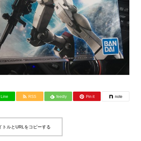
Line
RSS
feedly
Pin it
note
イトルとURLをコピーする