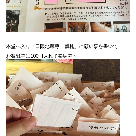
本堂へ入り「日限地蔵尊一願札」に願い事を書いて
お賽銭箱に100円入れて奉納箱へ。