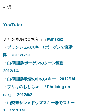
« 7月
YouTube
チャンネルはこちら→→
twinskaz
・
ブランシュのスキー/ ボーゲンで直滑
降 2011/12/31
・
白樺国際/ボーゲンのターン練習
2012/1/4
・
白樺国際/吹雪の中のスキー 2012/1/4
・
ブリキのおもちゃ 「Photoing on
car」 2012/5/2
・
山梨県サンメドウズスキー場でスキー
1 2013/1/4