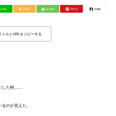
Line
RSS
feedly
Pin it
note
イトルとURLをコピーする
とした時……
いるのが見えた。
……