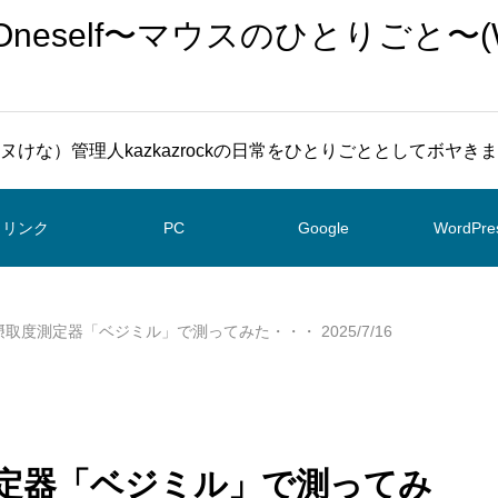
To Oneself〜マウスのひとりごと〜(
ヌけな）管理人kazkazrockの日常をひとりごととしてボヤき
リンク
PC
Google
WordPre
野菜摂取度測定器「ベジミル」で測ってみた・・・ 2025/7/16
度測定器「ベジミル」で測ってみ