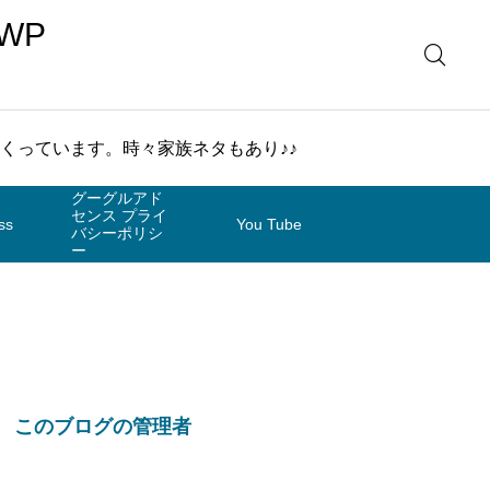
WP
まくっています。時々家族ネタもあり♪♪
グーグルアド
センス プライ
ss
You Tube
バシーポリシ
ー
このブログの管理者