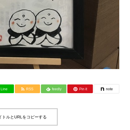
Line
RSS
feedly
Pin it
note
イトルとURLをコピーする