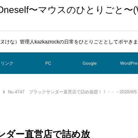
To Oneself〜マウスのひとりごと〜(
ヌけな）管理人kazkazrockの日常をひとりごととしてボヤき
リンク
PC
Google
WordPre
No.4747 ブラックサンダー直営店で詰め放題！！・・・2020/8
クサンダー直営店で詰め放