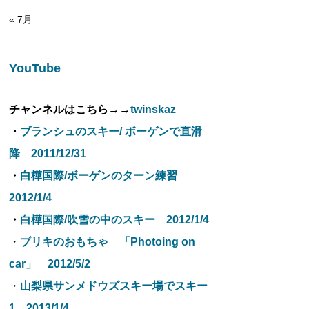
« 7月
YouTube
チャンネルはこちら→→
twinskaz
・
ブランシュのスキー/ ボーゲンで直滑
降 2011/12/31
・
白樺国際/ボーゲンのターン練習
2012/1/4
・
白樺国際/吹雪の中のスキー 2012/1/4
・
ブリキのおもちゃ 「Photoing on
car」 2012/5/2
・
山梨県サンメドウズスキー場でスキー
1 2013/1/4