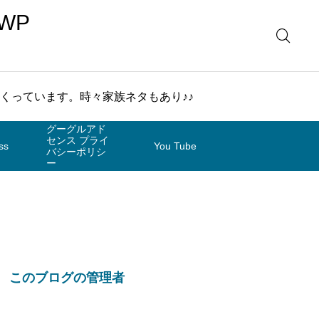
WP
まくっています。時々家族ネタもあり♪♪
グーグルアド
センス プライ
ss
You Tube
バシーポリシ
ー
/5
このブログの管理者