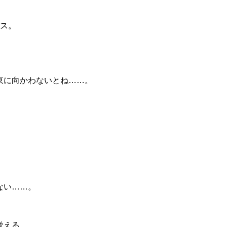
パス。
東に向かわないとね……。
ない……。
覚える。