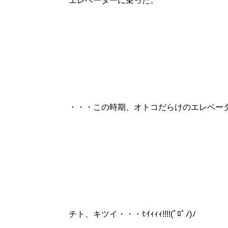
エレベーターに乗った。
・・・この時期、オトコだらけのエレベー
チト、キツイ・・・ﾋｲｨｨｨ!!!!(ﾟﾛﾟﾉ)ﾉ