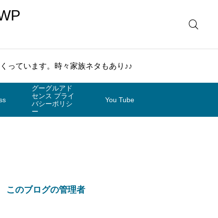
WP
まくっています。時々家族ネタもあり♪♪
グーグルアド
センス プライ
ss
You Tube
バシーポリシ
ー
このブログの管理者