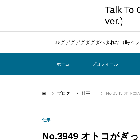
Talk 
ver.)
♪♪グデグデグダグダヘタれな（時々フ
ホーム
プロフィール
ブログ
仕事
No.3949 オ
仕事
No.3949 オトコが