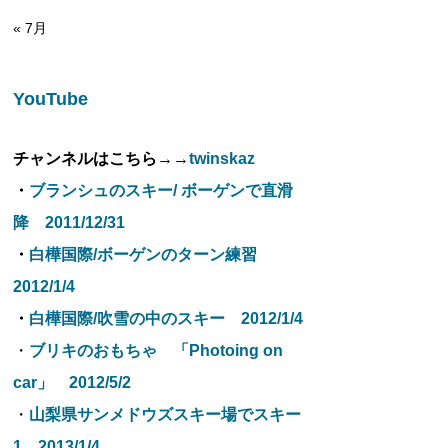
« 7月
YouTube
チャンネルはこちら→→
twinskaz
・
ブランシュのスキー/ ボーゲンで直滑
降 2011/12/31
・
白樺国際/ボーゲンのターン練習
2012/1/4
・
白樺国際/吹雪の中のスキー 2012/1/4
・
ブリキのおもちゃ 「Photoing on
car」 2012/5/2
・
山梨県サンメドウズスキー場でスキー
1 2013/1/4