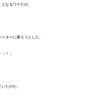
」となるワケだが。
ベーターに乗ろうとした。
＾－＾；
∨を
ていたのだ。