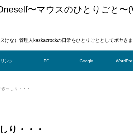
To Oneself〜マウスのひとりごと〜(
ヌけな）管理人kazkazrockの日常をひとりごととしてボヤき
リンク
PC
Google
WordPre
トコがぎっしり・・・
ぎっしり・・・