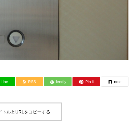
Line
RSS
feedly
Pin it
note
イトルとURLをコピーする