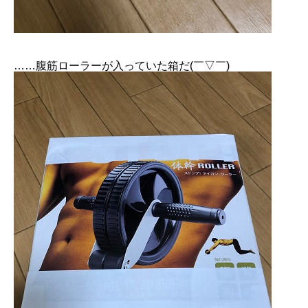
……腹筋ローラーが入っていた箱だ(￣▽￣)