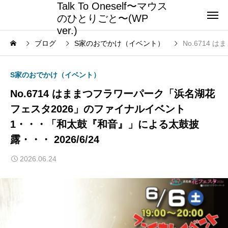
Talk To Oneself〜マウス
のひとりごと〜(WP
ver.)
ブログ
S家のおでかけ（イベント）
No.6714
S家のおでかけ（イベント）
No.6714 はままつフラワーパーク「浜名湖花
フェスタ2026」のファイナルイベント
1・・・「和太鼓『和音』」による太鼓披
露・・・ 2026/6/24
2026.06.24