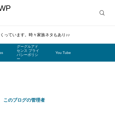
WP
まくっています。時々家族ネタもあり♪♪
グーグルアド
センス プライ
ss
You Tube
バシーポリシ
ー
このブログの管理者