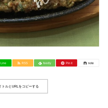
Line
RSS
feedly
Pin it
note
イトルとURLをコピーする