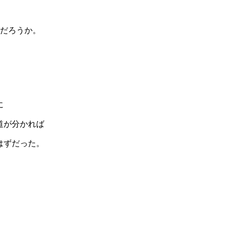
ただろうか。
に
道が分かれば
はずだった。
∨を