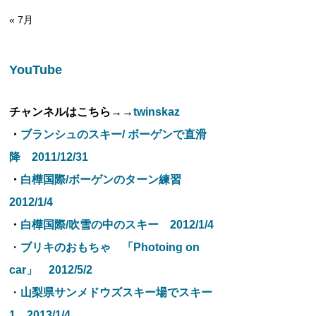
« 7月
YouTube
チャンネルはこちら→→
twinskaz
・
ブランシュのスキー/ ボーゲンで直滑
降 2011/12/31
・
白樺国際/ボーゲンのターン練習
2012/1/4
・
白樺国際/吹雪の中のスキー 2012/1/4
・
ブリキのおもちゃ 「Photoing on
car」 2012/5/2
・
山梨県サンメドウズスキー場でスキー
1 2013/1/4