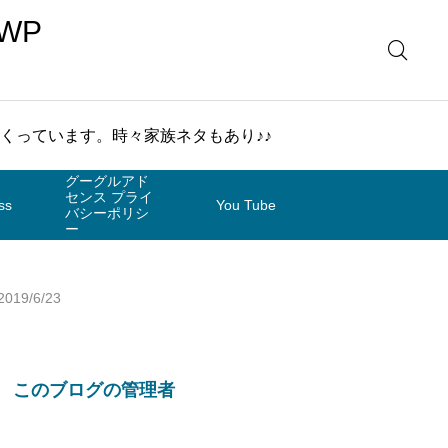
WP
まくっています。時々家族ネタもあり♪♪
グーグルアド
センス プライ
ss
You Tube
バシーポリシ
ー
9/6/23
このブログの管理者