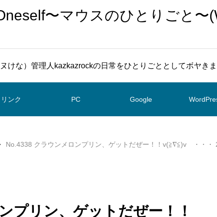
To Oneself〜マウスのひとりごと〜(
ヌけな）管理人kazkazrockの日常をひとりごととしてボヤき
リンク
PC
Google
WordPre
No.4338 クラウンメロンプリン、ゲットだぜー！！v(≧∇≦)v ・・・ 201
ンメロンプリン、ゲットだぜー！！