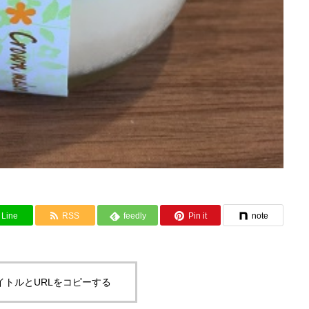
Line
RSS
feedly
Pin it
note
イトルとURLをコピーする