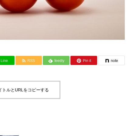
Line
RSS
feedly
Pin it
note
イトルとURLをコピーする