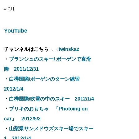
« 7月
YouTube
チャンネルはこちら→→
twinskaz
・
ブランシュのスキー/ ボーゲンで直滑
降 2011/12/31
・
白樺国際/ボーゲンのターン練習
2012/1/4
・
白樺国際/吹雪の中のスキー 2012/1/4
・
ブリキのおもちゃ 「Photoing on
car」 2012/5/2
・
山梨県サンメドウズスキー場でスキー
1 2013/1/4