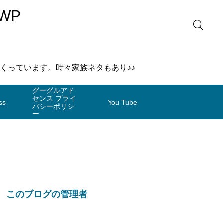
WP
まくっています。時々家族ネタもあり♪♪
グーグルアド
センス プライ
ss
You Tube
バシーポリシ
ー
このブログの管理者