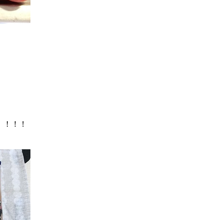
。
！！！！
∨を