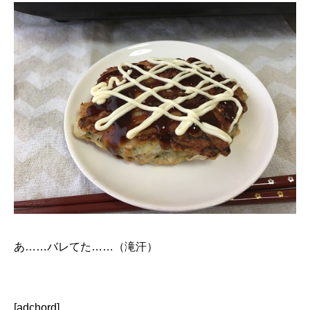
あ……バレてた……（滝汗）
[adchord]