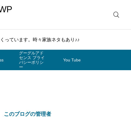
WP
まくっています。時々家族ネタもあり♪♪
グーグルアド
センス プライ
ss
You Tube
バシーポリシ
ー
このブログの管理者