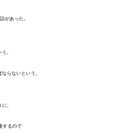
電話があった。
いう。
ばならないという。
きに。
達するので