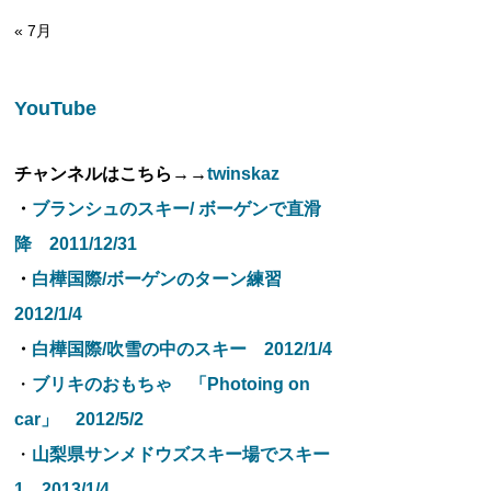
« 7月
YouTube
チャンネルはこちら→→
twinskaz
・
ブランシュのスキー/ ボーゲンで直滑
降 2011/12/31
・
白樺国際/ボーゲンのターン練習
2012/1/4
・
白樺国際/吹雪の中のスキー 2012/1/4
・
ブリキのおもちゃ 「Photoing on
car」 2012/5/2
・
山梨県サンメドウズスキー場でスキー
1 2013/1/4