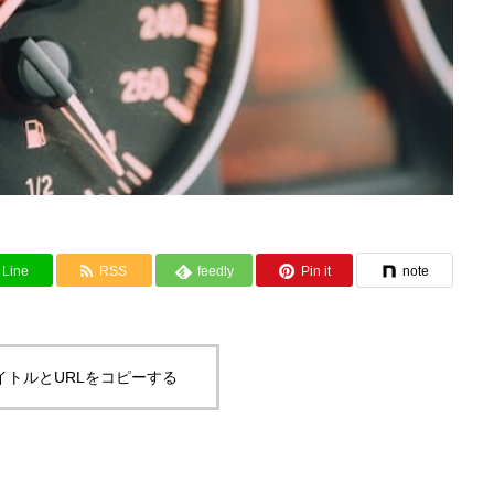
Line
RSS
feedly
Pin it
note
イトルとURLをコピーする