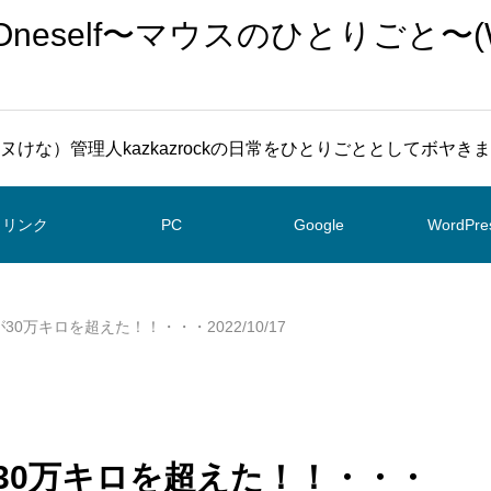
To Oneself〜マウスのひとりごと〜(
ヌけな）管理人kazkazrockの日常をひとりごととしてボヤき
リンク
PC
Google
WordPre
が30万キロを超えた！！・・・2022/10/17
離が30万キロを超えた！！・・・