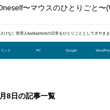
To Oneself〜マウスのひとりごと〜(
ヌけな）管理人kazkazrockの日常をひとりごととしてボヤき
リンク
PC
Google
WordPre
 7月8日の記事一覧