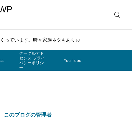
WP
まくっています。時々家族ネタもあり♪♪
グーグルアド
センス プライ
ss
You Tube
バシーポリシ
ー
このブログの管理者