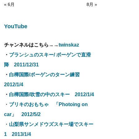
« 6月
8月 »
YouTube
チャンネルはこちら→→
twinskaz
・
ブランシュのスキー/ ボーゲンで直滑
降 2011/12/31
・
白樺国際/ボーゲンのターン練習
2012/1/4
・
白樺国際/吹雪の中のスキー 2012/1/4
・
ブリキのおもちゃ 「Photoing on
car」 2012/5/2
・
山梨県サンメドウズスキー場でスキー
1 2013/1/4