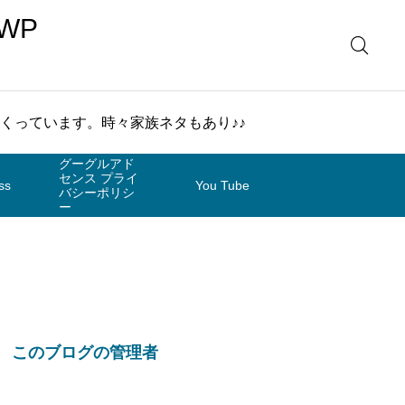
WP
まくっています。時々家族ネタもあり♪♪
グーグルアド
センス プライ
ss
You Tube
バシーポリシ
ー
このブログの管理者