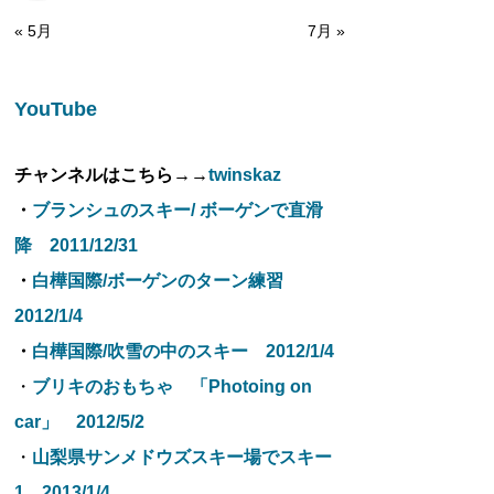
« 5月
7月 »
YouTube
チャンネルはこちら→→
twinskaz
・
ブランシュのスキー/ ボーゲンで直滑
降 2011/12/31
・
白樺国際/ボーゲンのターン練習
2012/1/4
・
白樺国際/吹雪の中のスキー 2012/1/4
・
ブリキのおもちゃ 「Photoing on
car」 2012/5/2
・
山梨県サンメドウズスキー場でスキー
1 2013/1/4