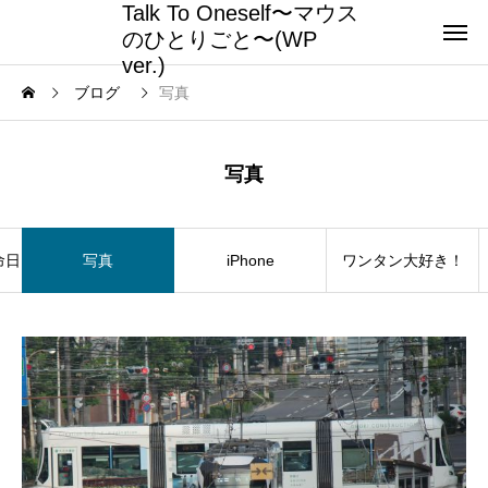
Talk To Oneself〜マウス
のひとりごと〜(WP
ver.)
ブログ
写真
写真
命日
写真
iPhone
ワンタン大好き！