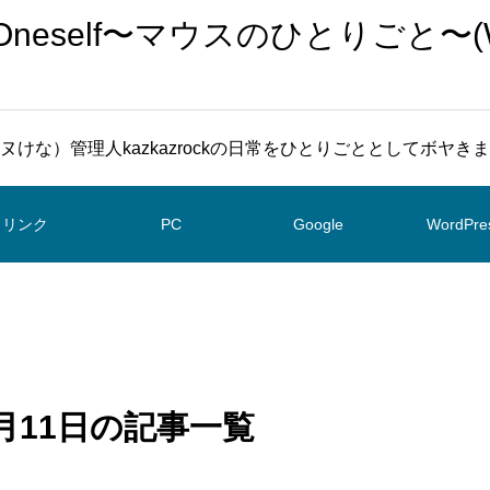
To Oneself〜マウスのひとりごと〜(
ヌけな）管理人kazkazrockの日常をひとりごととしてボヤき
リンク
PC
Google
WordPre
 6月11日の記事一覧