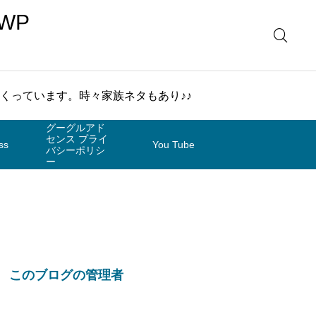
WP
まくっています。時々家族ネタもあり♪♪
グーグルアド
センス プライ
ss
You Tube
バシーポリシ
ー
このブログの管理者