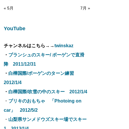
« 5月
7月 »
YouTube
チャンネルはこちら→→
twinskaz
・
ブランシュのスキー/ ボーゲンで直滑
降 2011/12/31
・
白樺国際/ボーゲンのターン練習
2012/1/4
・
白樺国際/吹雪の中のスキー 2012/1/4
・
ブリキのおもちゃ 「Photoing on
car」 2012/5/2
・
山梨県サンメドウズスキー場でスキー
1 2013/1/4