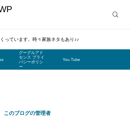
WP
まくっています。時々家族ネタもあり♪♪
グーグルアド
センス プライ
ss
You Tube
バシーポリシ
ー
このブログの管理者