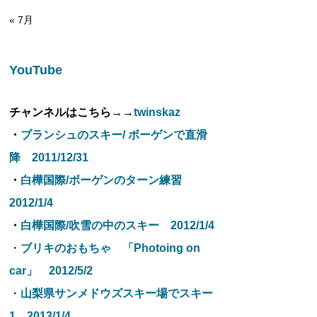
« 7月
YouTube
チャンネルはこちら→→
twinskaz
・
ブランシュのスキー/ ボーゲンで直滑
降 2011/12/31
・
白樺国際/ボーゲンのターン練習
2012/1/4
・
白樺国際/吹雪の中のスキー 2012/1/4
・
ブリキのおもちゃ 「Photoing on
car」 2012/5/2
・
山梨県サンメドウズスキー場でスキー
1 2013/1/4