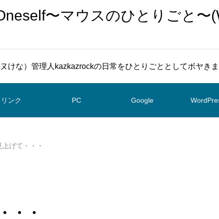
To Oneself〜マウスのひとりごと〜(
ヌけな）管理人kazkazrockの日常をひとりごととしてボヤき
リンク
PC
Google
WordPre
空を見上げて・・・
げて・・・