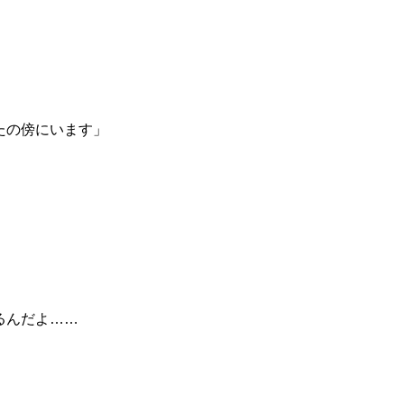
たの傍にいます」
るんだよ……