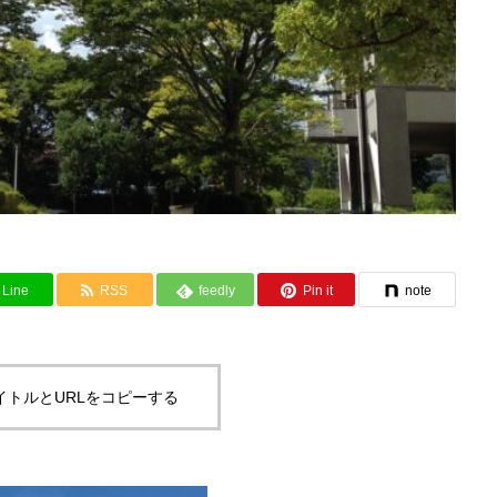
Line
RSS
feedly
Pin it
note
イトルとURLをコピーする