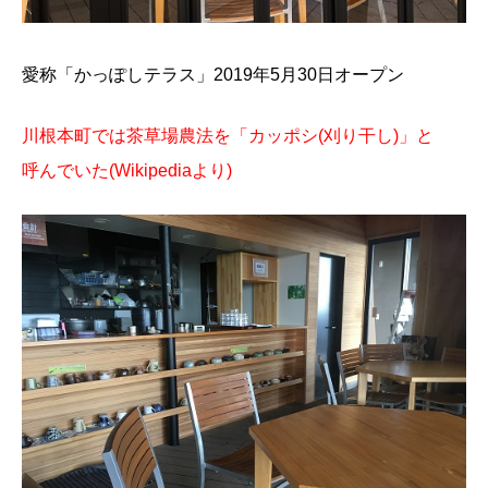
愛称「かっぽしテラス」2019年5月30日オープン
川根本町では茶草場農法を「カッポシ(刈り干し)」と
呼んでいた(Wikipediaより)