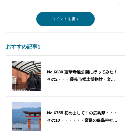
おすすめ記事1
No.6680 蓮華寺池公園に行ってみた！
その2・・・藤枝市郷土博物館・文学
館の敷地内にあった「駿遠線SL
B15」・・・ 2026/5/21
No.6755 初めまして！の広島県・・・
その13・・・・・・宮島の厳島神社
へ！4・・・厳島神社！！・・・