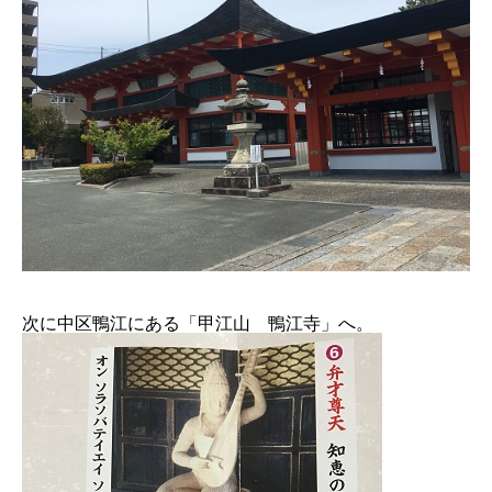
次に中区鴨江にある「甲江山 鴨江寺」へ。