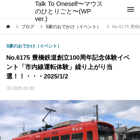
Talk To Oneself〜マウス
のひとりごと〜(WP
ver.)
ブログ
S家のおでかけ（イベント）
No.6175
S家のおでかけ（イベント）
No.6175 豊橋鉄道創立100周年記念体験イベ
ント「市内線運転体験」繰り上がり当
選！！・・・2025/1/2
2025.01.02