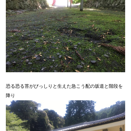
恐る恐る苔がびっしりと生えた急こう配の坂道と階段を
降り