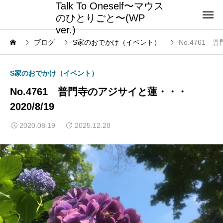
Talk To Oneself〜マウス
のひとりごと〜(WP
ver.)
ブログ
S家のおでかけ（イベント）
No.4761 
S家のおでかけ（イベント）
No.4761 普門寺のアジサイと蓮・・・
2020/8/19
2020.08.19
2025.12.20