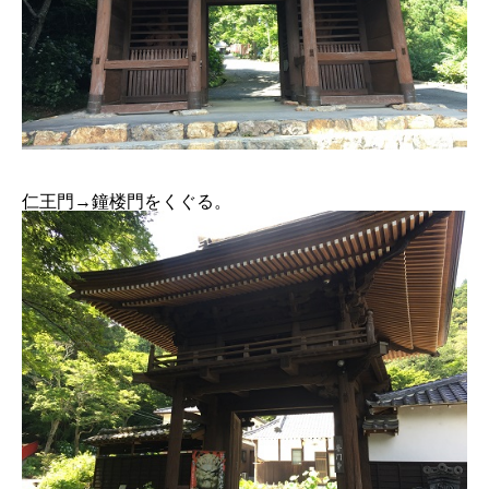
仁王門→鐘楼門をくぐる。