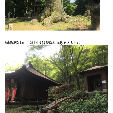
樹高約31ｍ、幹回りは約5.6mあるという。