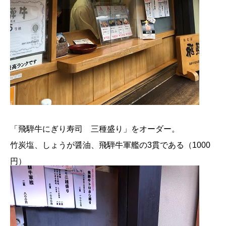
「飛騨牛にぎり寿司 三種盛り」をオーダー。
竹炭塩、しょうが醤油、飛騨牛軍艦の3貫である（1000
円）