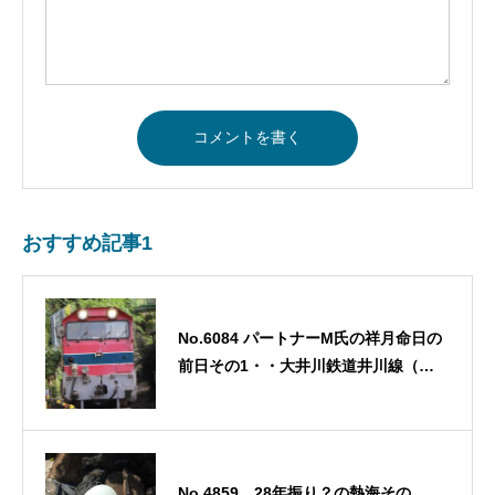
おすすめ記事1
No.6084 パートナーM氏の祥月命日の
前日その1・・大井川鉄道井川線（南
アルプスあぷとライン）に乗る・・・
2024/10/3
No.4859 28年振り？の熱海その