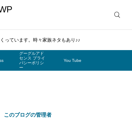
WP
まくっています。時々家族ネタもあり♪♪
グーグルアド
センス プライ
ss
You Tube
バシーポリシ
ー
このブログの管理者