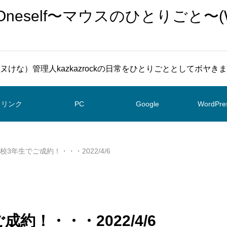
To Oneself〜マウスのひとりごと〜(
ヌけな）管理人kazkazrockの日常をひとりごととしてボヤき
リンク
PC
Google
WordPre
 高校3年生でご成約！・・・2022/4/6
ご成約！・・・2022/4/6