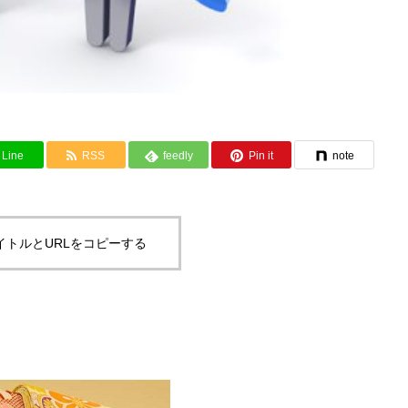
Line
RSS
feedly
Pin it
note
イトルとURLをコピーする