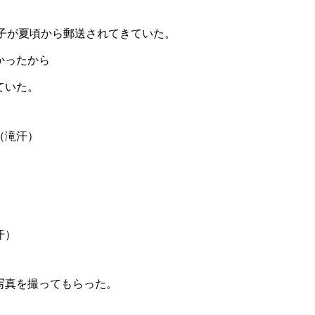
子が夏頃から郵送されてきていた。
かったから
ていた。
（滝汗）
∨を
汗）
写真を撮ってもらった。