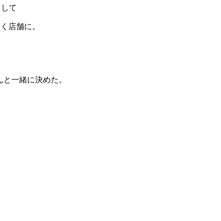
をして
そく店舗に。
んと一緒に決めた。
た。