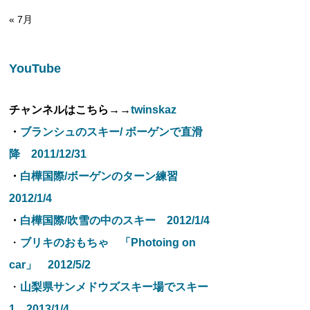
« 7月
YouTube
チャンネルはこちら→→
twinskaz
・
ブランシュのスキー/ ボーゲンで直滑
降 2011/12/31
・
白樺国際/ボーゲンのターン練習
2012/1/4
・
白樺国際/吹雪の中のスキー 2012/1/4
・
ブリキのおもちゃ 「Photoing on
car」 2012/5/2
・
山梨県サンメドウズスキー場でスキー
1 2013/1/4