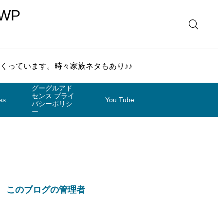
WP
まくっています。時々家族ネタもあり♪♪
グーグルアド
センス プライ
ss
You Tube
バシーポリシ
ー
このブログの管理者