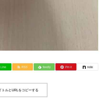
Line
RSS
feedly
Pin it
note
イトルとURLをコピーする