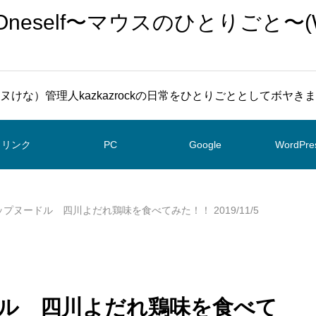
To Oneself〜マウスのひとりごと〜(
ヌけな）管理人kazkazrockの日常をひとりごととしてボヤき
リンク
PC
Google
WordPre
 カップヌードル 四川よだれ鶏味を食べてみた！！ 2019/11/5
ヌードル 四川よだれ鶏味を食べて