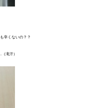
りも辛くないの？？
…（滝汗）