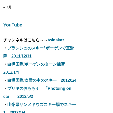
« 7月
YouTube
チャンネルはこちら→→
twinskaz
・
ブランシュのスキー/ ボーゲンで直滑
降 2011/12/31
・
白樺国際/ボーゲンのターン練習
2012/1/4
・
白樺国際/吹雪の中のスキー 2012/1/4
・
ブリキのおもちゃ 「Photoing on
car」 2012/5/2
・
山梨県サンメドウズスキー場でスキー
1 2013/1/4