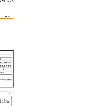
ならない。
∨を