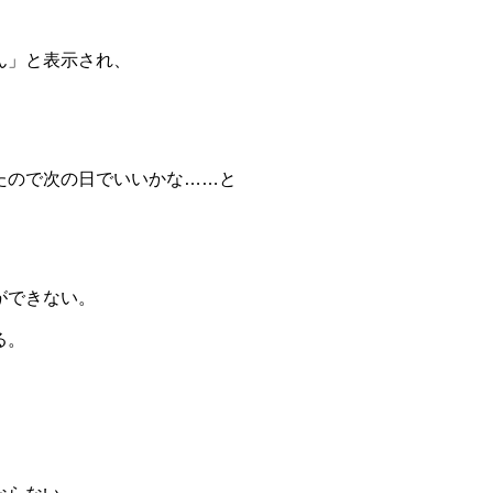
ん」と表示され、
たので次の日でいいかな……と
ができない。
る。