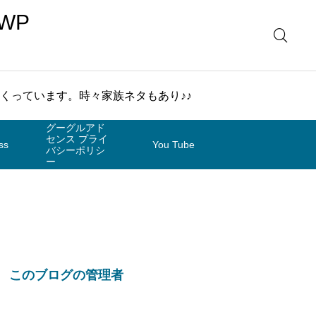
WP
まくっています。時々家族ネタもあり♪♪
グーグルアド
センス プライ
ss
You Tube
バシーポリシ
ー
このブログの管理者