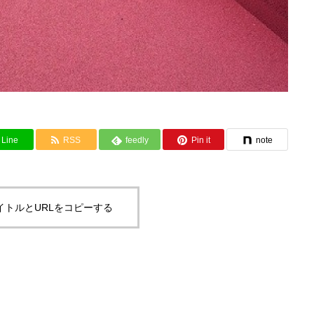
Line
RSS
feedly
Pin it
note
イトルとURLをコピーする