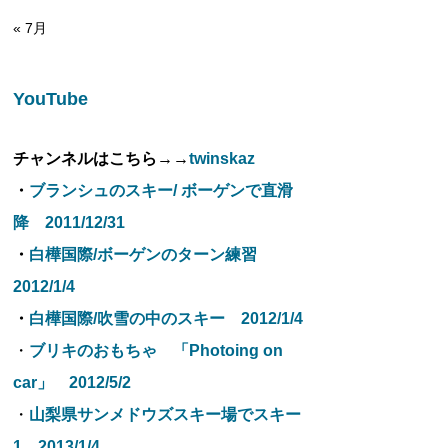
« 7月
YouTube
チャンネルはこちら→→
twinskaz
・
ブランシュのスキー/ ボーゲンで直滑
降 2011/12/31
・
白樺国際/ボーゲンのターン練習
2012/1/4
・
白樺国際/吹雪の中のスキー 2012/1/4
・
ブリキのおもちゃ 「Photoing on
car」 2012/5/2
・
山梨県サンメドウズスキー場でスキー
1 2013/1/4