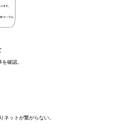
て
事を確認。
はりネットが繋がらない。
、