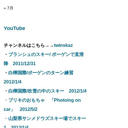
« 7月
YouTube
チャンネルはこちら→→
twinskaz
・
ブランシュのスキー/ ボーゲンで直滑
降 2011/12/31
・
白樺国際/ボーゲンのターン練習
2012/1/4
・
白樺国際/吹雪の中のスキー 2012/1/4
・
ブリキのおもちゃ 「Photoing on
car」 2012/5/2
・
山梨県サンメドウズスキー場でスキー
1 2013/1/4