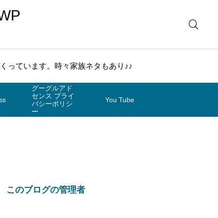
WP
まくっています。時々家族ネタもあり♪♪
グーグルアド
センス プライ
ss
You Tube
バシーポリシ
ー
このブログの管理者