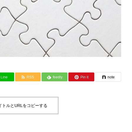
Line
RSS
feedly
Pin it
note
イトルとURLをコピーする