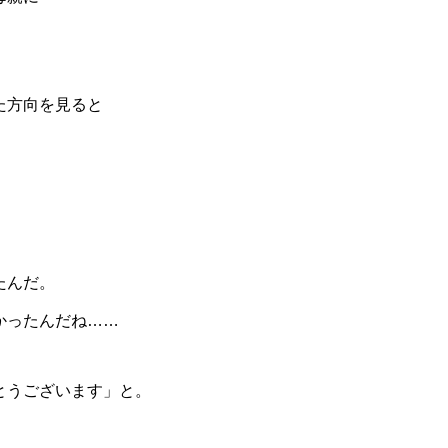
た方向を見ると
たんだ。
かったんだね……
とうございます」と。