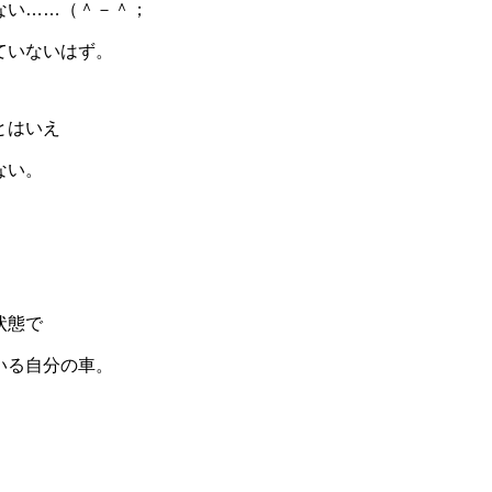
ない……（＾－＾；
ていないはず。
とはいえ
ない。
状態で
いる自分の車。