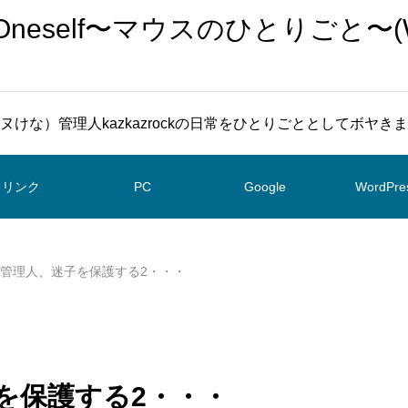
To Oneself〜マウスのひとりごと〜(
ヌけな）管理人kazkazrockの日常をひとりごととしてボヤき
リンク
PC
Google
WordPre
67 管理人、迷子を保護する2・・・
迷子を保護する2・・・