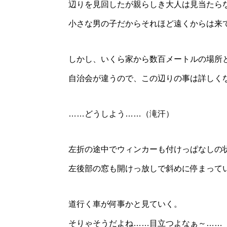
辺りを見回したが親らしき大人は見当たら
小さな男の子だからそれほど遠くからは来
しかし、いくら家から数百メートルの場所
自治会が違うので、この辺りの事は詳しく
……どうしよう……（滝汗）
左折の途中でウィンカーも付けっぱなしの
左後部の窓も開けっ放しで斜めに停まって
道行く車が何事かと見ていく。
そりゃそうだよね……目立つよなぁ～……