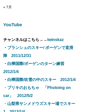
« 7月
YouTube
チャンネルはこちら→→
twinskaz
・
ブランシュのスキー/ ボーゲンで直滑
降 2011/12/31
・
白樺国際/ボーゲンのターン練習
2012/1/4
・
白樺国際/吹雪の中のスキー 2012/1/4
・
ブリキのおもちゃ 「Photoing on
car」 2012/5/2
・
山梨県サンメドウズスキー場でスキー
1 2013/1/4