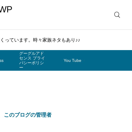
WP
まくっています。時々家族ネタもあり♪♪
グーグルアド
センス プライ
ss
You Tube
バシーポリシ
ー
このブログの管理者