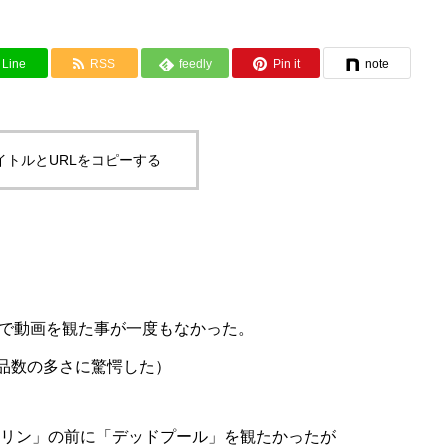
Line
RSS
feedly
Pin it
note
イトルとURLをコピーする
ideoで動画を観た事が一度もなかった。
作品数の多さに驚愕した）
ァリン」の前に「デッドプール」を観たかったが