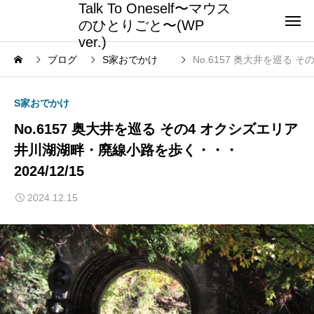
Talk To Oneself〜マウス
のひとりごと〜(WP
ver.)
ブログ
S家おでかけ
No.6157 奥大井を巡る 
S家おでかけ
No.6157 奥大井を巡る その4 オクシズエリア
井川湖湖畔・廃線小路を歩く・・・
2024/12/15
2024.12.15