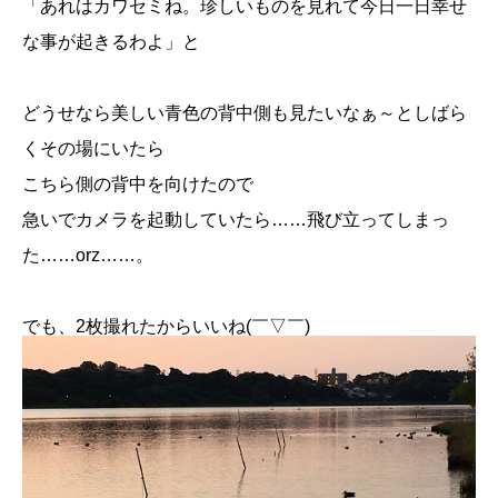
「あれはカワセミね。珍しいものを見れて今日一日幸せ
な事が起きるわよ」と
どうせなら美しい青色の背中側も見たいなぁ～としばら
くその場にいたら
こちら側の背中を向けたので
急いでカメラを起動していたら……飛び立ってしまっ
た……orz……。
でも、2枚撮れたからいいね(￣▽￣)