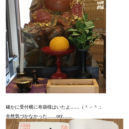
確かに受付横に布袋様はいたよ……（＾－＾；
全然気づかなかった……orz……