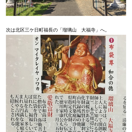
次は北区三ケ日町福長の「瑠璃山 大福寺」へ。