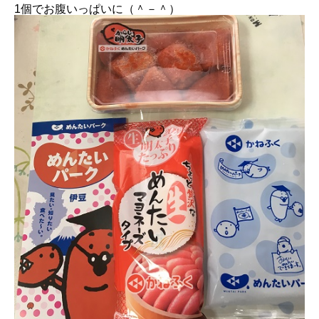
1個でお腹いっぱいに（＾－＾）