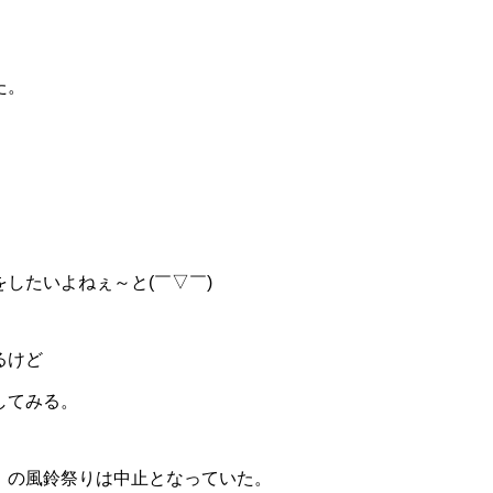
た。
したいよねぇ～と(￣▽￣)
るけど
してみる。
）の風鈴祭りは中止となっていた。