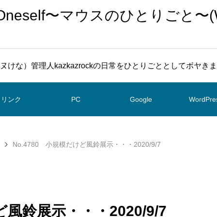
To Oneself〜マウスのひとりごと〜(
ヌけな）管理人kazkazrockの日常をひとりごととしてボヤき
リンク
PC
Google
WordPre
No.4780 小規模だけど風鈴展示・・・2020/9/7
ど風鈴展示・・・2020/9/7