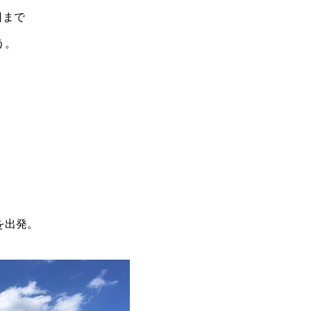
日まで
う。
∨を
を出発。