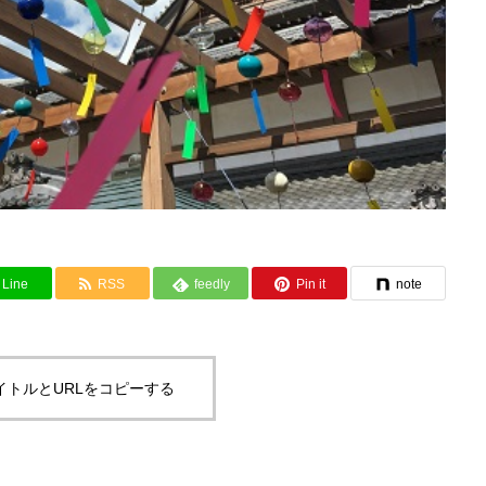
Line
RSS
feedly
Pin it
note
イトルとURLをコピーする