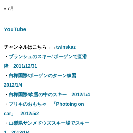
« 7月
YouTube
チャンネルはこちら→→
twinskaz
・
ブランシュのスキー/ ボーゲンで直滑
降 2011/12/31
・
白樺国際/ボーゲンのターン練習
2012/1/4
・
白樺国際/吹雪の中のスキー 2012/1/4
・
ブリキのおもちゃ 「Photoing on
car」 2012/5/2
・
山梨県サンメドウズスキー場でスキー
1 2013/1/4