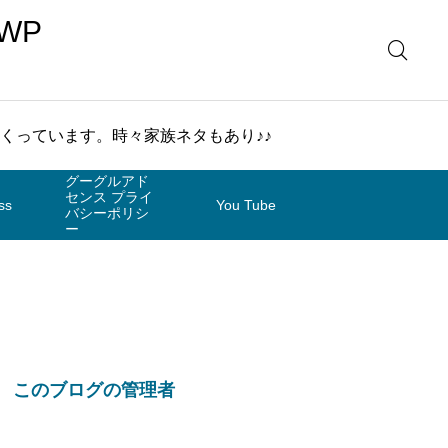
WP
まくっています。時々家族ネタもあり♪♪
グーグルアド
センス プライ
ss
You Tube
バシーポリシ
ー
このブログの管理者