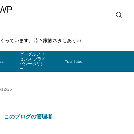
WP
まくっています。時々家族ネタもあり♪♪
グーグルアド
センス プライ
ss
You Tube
バシーポリシ
ー
2/26
このブログの管理者