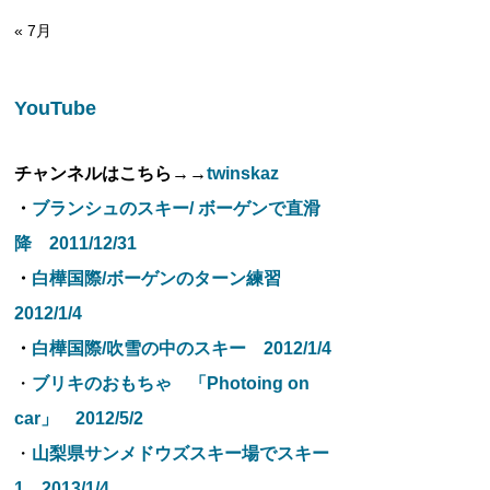
« 7月
YouTube
チャンネルはこちら→→
twinskaz
・
ブランシュのスキー/ ボーゲンで直滑
降 2011/12/31
・
白樺国際/ボーゲンのターン練習
2012/1/4
・
白樺国際/吹雪の中のスキー 2012/1/4
・
ブリキのおもちゃ 「Photoing on
car」 2012/5/2
・
山梨県サンメドウズスキー場でスキー
1 2013/1/4