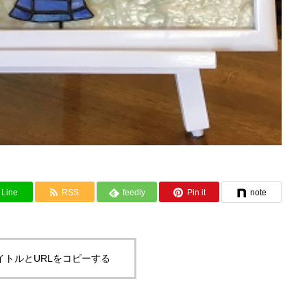
Line
RSS
feedly
Pin it
note
イトルとURLをコピーする